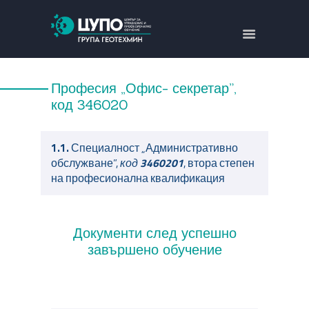
ЗА НАС
НАПРАВЛЕНИЯ
Професия „Офис- секретар”,
ОБУЧЕНИЯ
код
346020
ПРОЕКТИ
КОНТАКТИ
1.1.
Специалност „Административно
обслужване”,
код
3460201
, втора степен
ENGLISH
на професионална квалификация
Документи след успешно
завършено обучение