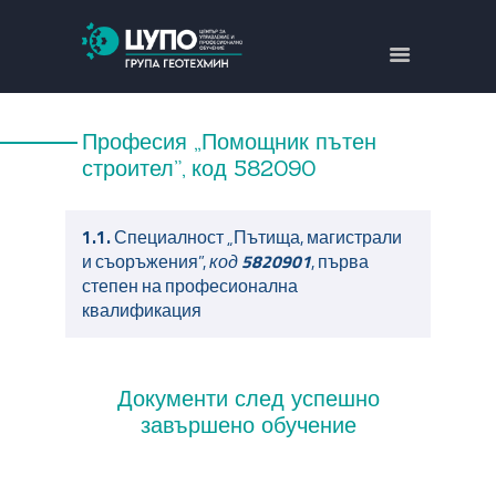
ЗА НАС
НАПРАВЛЕНИЯ
Професия „Помощник пътен
ОБУЧЕНИЯ
строител”, код
582090
ПРОЕКТИ
КОНТАКТИ
1.1.
Специалност „Пътища, магистрали
и съоръжения”,
код
5820901
, първа
ENGLISH
степен на професионална
квалификация
Документи след успешно
завършено обучение