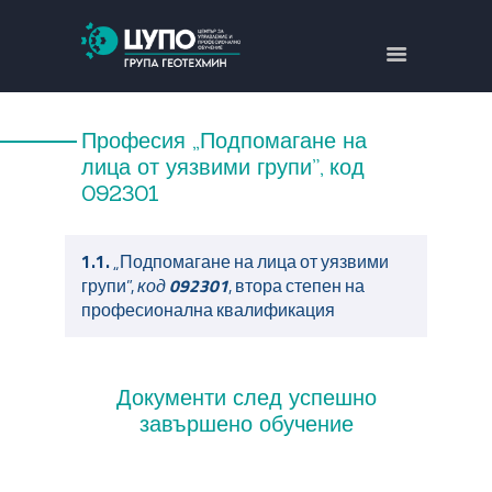
ЗА НАС
НАПРАВЛЕНИЯ
Професия „Подпомагане на
ОБУЧЕНИЯ
лица от уязвими групи”, код
092301
ПРОЕКТИ
КОНТАКТИ
1.1.
„Подпомагане на лица от уязвими
ENGLISH
групи”,
код
092301
, втора степен на
професионална квалификация
Документи след успешно
завършено обучение