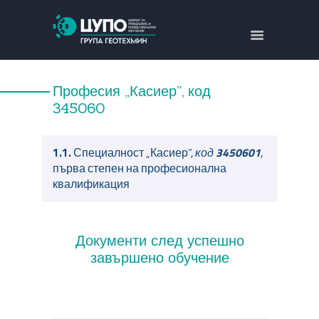
ЗА НАС
НАПРАВЛЕНИЯ
Професия „Касиер”, код
ОБУЧЕНИЯ
345060
ПРОЕКТИ
КОНТАКТИ
1.1.
Специалност „Касиер”,
код
3450601
,
първа степен на професионална
ENGLISH
квалификация
Документи след успешно
завършено обучение